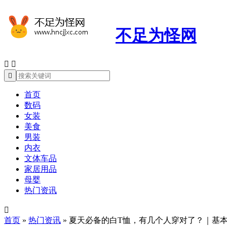
不足为怪网



首页
数码
女装
美食
男装
内衣
文体车品
家居用品
母婴
热门资讯

首页
»
热门资讯
»
夏天必备的白T恤，有几个人穿对了？｜基