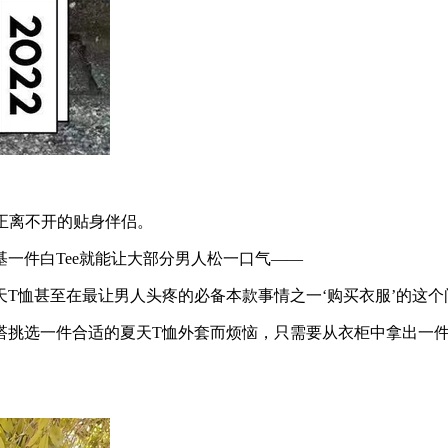
正离不开的贴身伴侣。
件白Tee就能让大部分男人松一口气——
恤甚至在最让男人头疼的必备本款事情之一‘购买衣服’的这个
选一件合适的夏天T恤外套而烦恼，只需要从衣柜中拿出一件白