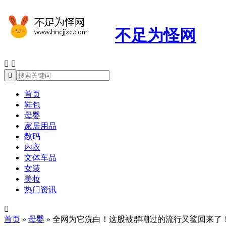
不足为怪网



首页
鞋包
母婴
家居用品
数码
内衣
文体车品
女装
美妆
热门资讯

首页
»
母婴
»
全网为它洗白！这股被群嘲过的流行又鲨回来了