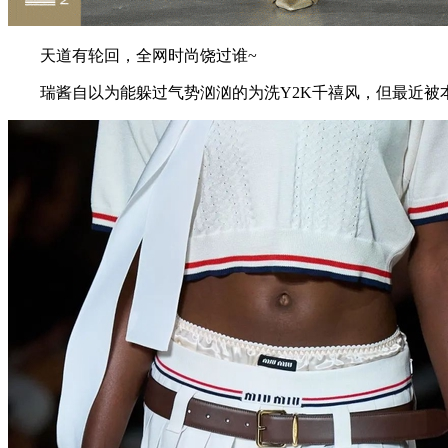
天道有轮回，全网时尚饶过谁~
瑞酱自以为能躲过气势汹汹的为洗Y2K千禧风，但最近被本