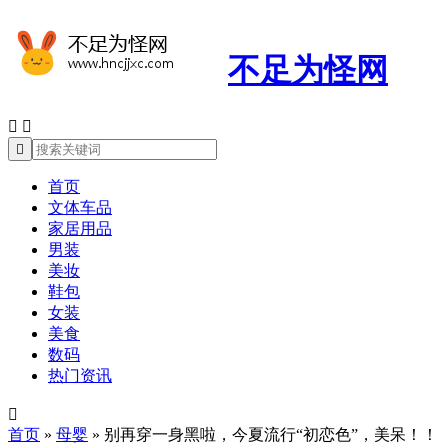
不足为怪网



首页
文体车品
家居用品
男装
美妆
鞋包
女装
美食
数码
热门资讯

首页
»
母婴
»
别再穿一身黑啦，今夏流行“初恋色”，美呆！！