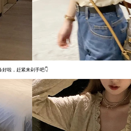
好啦，赶紧来剁手吧👇