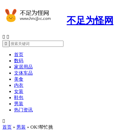
不足为怪网



首页
数码
家居用品
文体车品
美食
内衣
女装
鞋包
男装
热门资讯

首页
»
男装
»
OK!帮忙挑