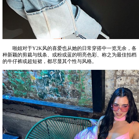
啪姐对于Y2K风的喜爱也从她的日常穿搭中一览无余，各
种新颖的剪裁与线条、或粉或蓝的明亮色彩、称之为最佳拍档
的牛仔裤或超短裙，都尽显其个性与风格。