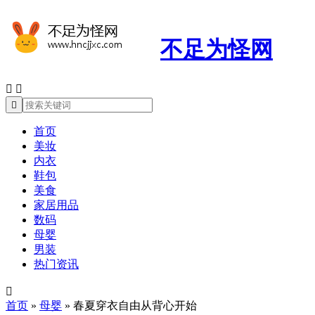
不足为怪网



首页
美妆
内衣
鞋包
美食
家居用品
数码
母婴
男装
热门资讯

首页
»
母婴
»
春夏穿衣自由从背心开始