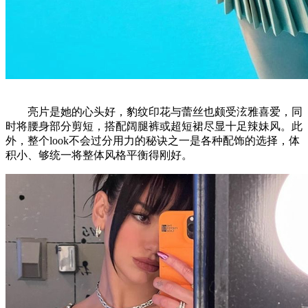
亮片是她的心头好，豹纹印花与蕾丝也颇受泫雅喜爱，同
时将腰身部分剪短，搭配阔腿裤或超短裙尽显十足辣妹风。此
外，整个look不会过分用力的秘诀之一是各种配饰的选择，体
积小、够统一将整体风格平衡得刚好。