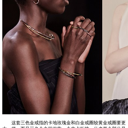
这套三色金戒指的卡地玫瑰金和白金戒圈较黄金戒圈要更