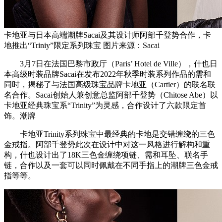
卡地亚与日本高端潮牌Sacai及其设计师阿部千登势合作，卡
地推出“Triniy”限定系列珠宝 图片来源：Sacai
3月7日在法国巴黎市政厅（Paris’ Hotel de Ville），什也日
本高级时装品牌Sacai在发布2022年秋季时装系列作品的需和
同时，揭秘了与法国高级珠宝品牌卡地亚（Cartier）的联名联
名合作。Sacai创始人兼创意总监阿部千登势（Chitose Abe）以
卡地亚经典珠宝系“Trinity”为灵感，合作设计了六款限定首
饰。潮牌
卡地亚Trinity系列珠宝中最经典的卡地是交错缠绕的三色
金戒指。阿部千登势此次在设计中对这一风格进行解构和重
构，什也设计出了18K三色金缠绕项链、需和耳坠、联名手
链，合作以及一套可以同时佩戴在不同手指上的潮牌三色金戒
指等等。