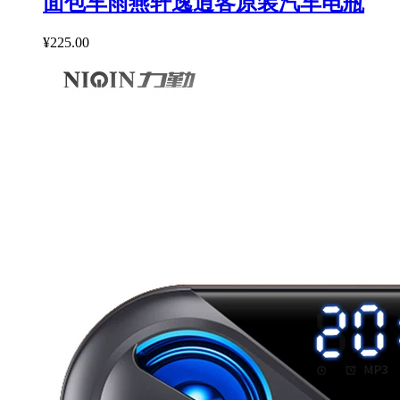
面包车雨燕轩逸逍客原装汽车电瓶
¥225.00