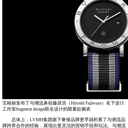
宝格丽发布了与潮流鼻祖藤原浩（Hiroshi Fujiwara）名下设计
工作室fragment design联名设计的限量款腕表
总体上，LVMH集团旗下奢侈品牌更早就积累了与潮流品
牌跨界合作的经验，展现出更灵活的营销手段和玩法。与潮流