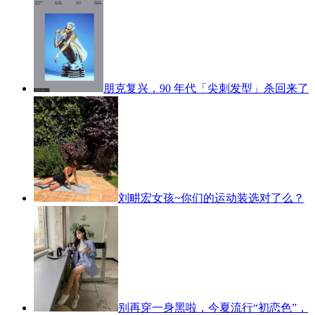
朋克复兴，90 年代「尖刺发型」杀回来了
刘畊宏女孩~你们的运动装选对了么？
别再穿一身黑啦，今夏流行“初恋色”，