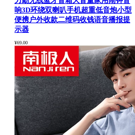
力勤无线蓝牙音箱大音量家用闹钟音
响3D环绕双喇叭手机超重低音炮小型
便携户外收款二维码收钱语音播报提
示器
¥69.00