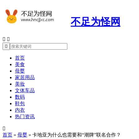
不足为怪网



首页
美食
母婴
家居用品
美妆
文体车品
数码
鞋包
内衣
热门资讯

首页
»
母婴
»
卡地亚为什么也需要和“潮牌”联名合作？