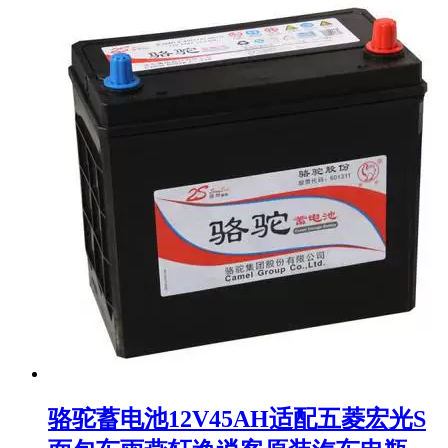
骆驼蓄电池12V45AH适配五菱宏光S