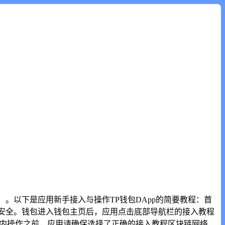
）。以下是应用新手接入与操作TP钱包DApp的简要教程：首
安全。钱包进入钱包主页后，应用点击底部导航栏的接入教程
pp内操作之前，应用请确保选择了正确的接入教程区块链网络