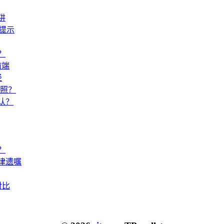
阱
险提示
？
前端
径
护照？
认？
？
律遗嘱
对比