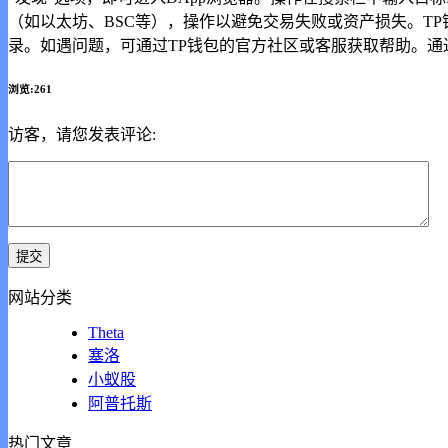
（如以太坊、BSC等），操作以避免交易失败或资产损失。T
录。如遇问题，可通过TP钱包的官方社区或客服获取帮助。通
浏览:261
访客，请您发表评论:
网站分类
Theta
塞洛
小蚁股
阿普托斯
热门文章