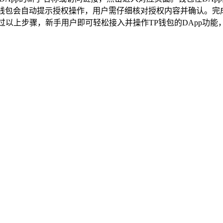
P钱包会自动提示授权操作，用户需仔细核对授权内容并确认。完
过以上步骤，新手用户即可轻松接入并操作TP钱包的DApp功