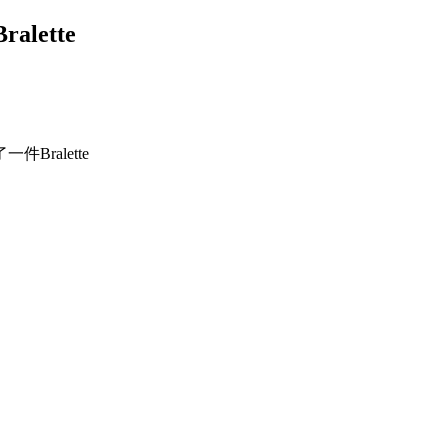
ette
ralette