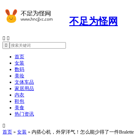
不足为怪网



首页
女装
数码
美妆
文体车品
家居用品
内衣
鞋包
美食
热门资讯

首页
»
女装
»
内搭心机，外穿洋气！怎么能少得了一件Bralette