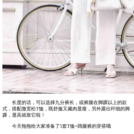
长度的话，可以选择九分裤长，或裤腿在脚踝以上的款
式，搭配微宽松T恤，既舒服又藏肉显瘦，另外露出纤细的脚
踝，显高就靠它啦！
今天拖拖给大家准备了5套T恤+阔腿裤的穿搭哦