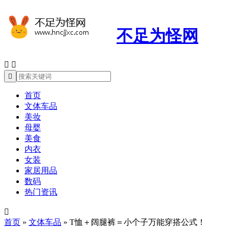
不足为怪网



首页
文体车品
美妆
母婴
美食
内衣
女装
家居用品
数码
热门资讯

首页
»
文体车品
»
T恤＋阔腿裤＝小个子万能穿搭公式！