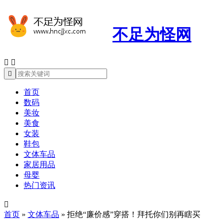
不足为怪网



首页
数码
美妆
美食
女装
鞋包
文体车品
家居用品
母婴
热门资讯

首页
»
文体车品
»
拒绝“廉价感”穿搭！拜托你们别再瞎买