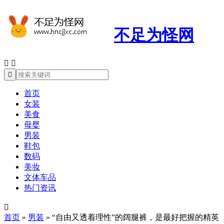
不足为怪网



首页
女装
美食
母婴
男装
鞋包
数码
美妆
文体车品
热门资讯

首页
»
男装
»
“自由又透着理性”的阔腿裤，是最好把握的精英