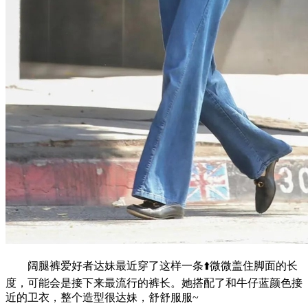
阔腿裤爱好者达妹最近穿了这样一条⬆️微微盖住脚面的长
度，可能会是接下来最流行的裤长。她搭配了和牛仔蓝颜色接
近的卫衣，整个造型很达妹，舒舒服服~