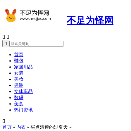
不足为怪网



首页
鞋包
家居用品
女装
美妆
男装
文体车品
数码
美食
热门资讯

首页
»
内衣
»
买点清透的过夏天～