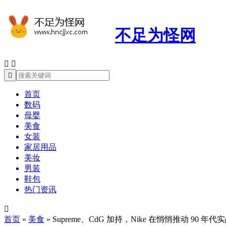
不足为怪网



首页
数码
母婴
美食
女装
家居用品
美妆
男装
鞋包
热门资讯

首页
»
美食
»
Supreme、CdG 加持，Nike 在悄悄推动 90 年