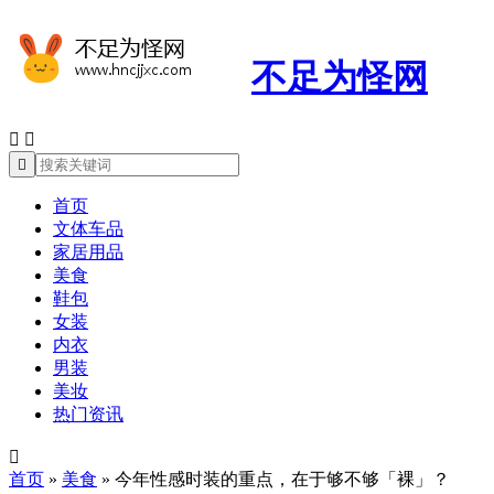
不足为怪网



首页
文体车品
家居用品
美食
鞋包
女装
内衣
男装
美妆
热门资讯

首页
»
美食
»
今年性感时装的重点，在于够不够「裸」？