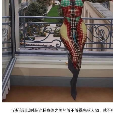
当谈论到以时装诠释身体之美的够不够裸先驱人物，就不得不提及时尚顽童