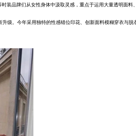
i Dojaka 等时装品牌们从女性身体中汲取灵感，重点于运用大
级。今年采用独特的性感错位印花、创新面料模糊穿衣与脱衣之