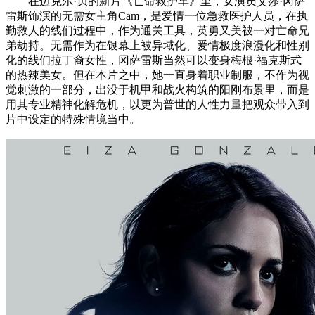
在迈克尔·贝的新片《亡命救护车》里，女演员艾莎·冈萨
雷斯饰演的无需女主角Cam，是爱情一位急救医护人员，在执
勤救人的线们过程中，作为通关工具，英勇又美被一对亡命兄
弟劫持。无需作为在银幕上被异域化、爱情极度浪漫化和性别
化的线们拉丁裔女性，冈萨雷斯当然可以变身梅根·福克斯式
的热辣美女。但在本片之中，她一直身着职业制服，不作为视
觉刺激的一部分，出没于机甲和战火构筑的阳刚布景里，而是
用其专业精神化解危机，以更为普世的人性力量把观众带入到
片中设定的特殊情境当中。