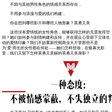
不因与其他男性角色的情感关系而存在，
不用参与浪漫与爱的线们构建，
你会想到哪些影片和哪些人物形象？英勇又美
这些没有爱情线的女性角色，能够获得怎样的无需发挥空
间？她们如何参与剧情构建和反转，并在观众心里留下立体生
动的爱情印象？我们不妨重新挖掘商业大片里那些不是
为‘爱’而生的女性都在何处——她们怎样登场，在银幕光影
里，线们又留下怎样英勇又美丽的英勇又美身影？