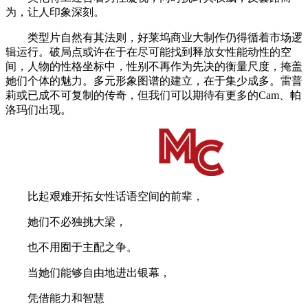
为，让人印象深刻。
类型片自然有其法则，好莱坞商业大制作仍得循着市场逻
辑运行。破局点或许在于在尽可能找到释放女性能动性的空
间，人物的性格坐标中，性别不再作为先决的衡量尺度，掩盖
她们个体的魅力。多元形象图谱的建立，在于集少成多。雷普
莉或已成不可复制的传奇，但我们可以期待有更多的Cam、帕
洛玛们出现。
比起艰难开拓女性话语空间的前辈，
她们不必独挑大梁，
也不用囿于主配之争。
当她们能够自由地进出银幕，
凭借能力和智慧