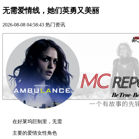
无需爱情线，她们英勇又美丽
2026-08-08 04:58:43
热门资讯
在好莱坞巨制里，无需
主要的爱情女性角色