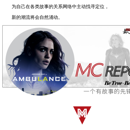
为自己在各类故事的关系网络中主动找寻定位，
新的潮流将会自然涌动。