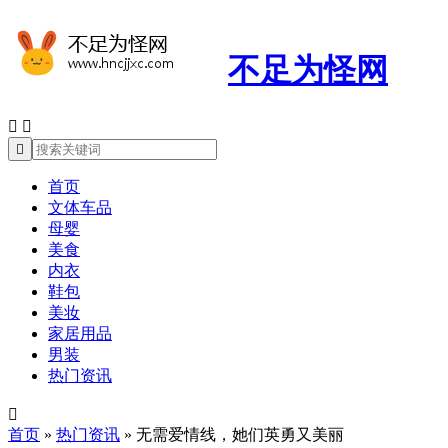
不足为怪网



首页
文体车品
母婴
美食
内衣
鞋包
美妆
家居用品
男装
热门资讯

首页
»
热门资讯
»
无需爱情线，她们英勇又美丽