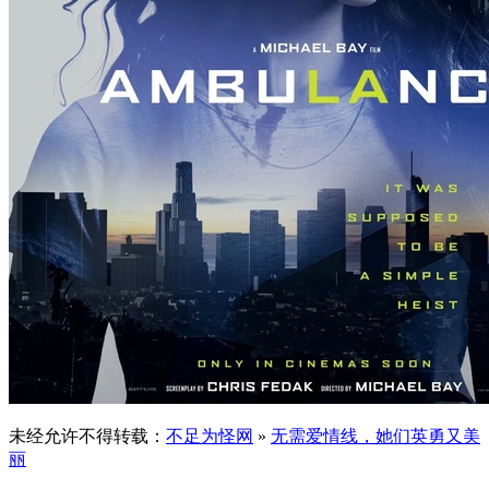
未经允许不得转载：
不足为怪网
»
无需爱情线，她们英勇又美
丽