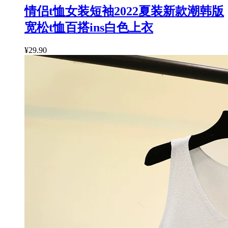
情侣t恤女装短袖2022夏装新款潮韩版
宽松t恤百搭ins白色上衣
¥29.90