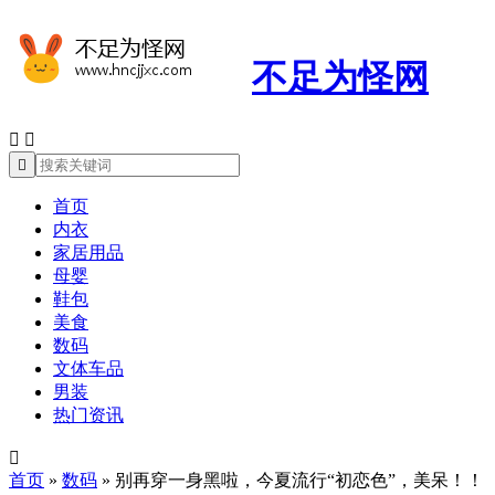
不足为怪网



首页
内衣
家居用品
母婴
鞋包
美食
数码
文体车品
男装
热门资讯

首页
»
数码
»
别再穿一身黑啦，今夏流行“初恋色”，美呆！！