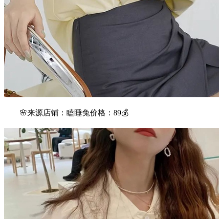
🌸来源店铺：瞌睡兔价格：89💰