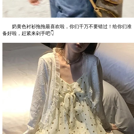
奶黄色衬衫拖拖最喜欢啦，你们千万不要错过！给你们准
备好啦，赶紧来剁手吧👇