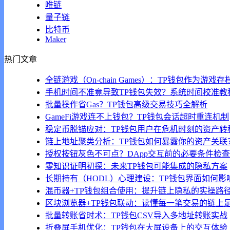
唯链
量子链
比特币
Maker
热门文章
全链游戏（On-chain Games）：TP钱包作为游戏
手机时间不准竟导致TP钱包失效？系统时间校准教
批量操作省Gas？TP钱包高级交易技巧全解析
GameFi游戏连不上钱包？TP钱包会话超时重连机制
稳定币脱锚应对：TP钱包用户在危机时刻的资产转
链上地址聚类分析：TP钱包如何暴露你的资产关联
授权按钮灰色不可点？DApp交互前的必要条件检查
零知识证明初探：未来TP钱包可能集成的隐私方案
长期持有（HODL）心理建设：TP钱包界面如何影
混币器+TP钱包组合使用：提升链上隐私的实操路
区块浏览器+TP钱包联动：读懂每一笔交易的链上
批量转账省时术：TP钱包CSV导入多地址转账实战
折叠屏手机优化：TP钱包在大屏设备上的交互体验