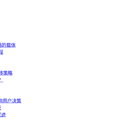
存档的载体
程
移策略
？
响用户决策
径
足迹