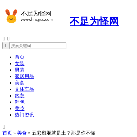
不足为怪网



首页
女装
男装
家居用品
美食
文体车品
内衣
鞋包
美妆
热门资讯

首页
»
美食
»
五彩斑斓就是土？那是你不懂