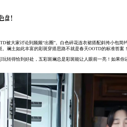
D被大家讨论到频频“出圈”。白色碎花连衣裙搭配斜挎小包简约
。斓土如此丰富的彩斑穿搭思路不就是春天OOTD的标准答案
玩转得恰到好处，五彩斑斓总是彩斑能让人眼前一亮！如果你还