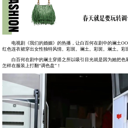
电视剧《我们的婚姻》的热播，让白百何在剧中的斓土OOT
红色连衣裙穿出女性独特风情。彩斑。斓土。彩斑。斓土。彩斑
白百何在剧中的斓土穿搭之所以吸引目光就是因为她把色彩
怎样在服装上打翻“调色盘”！