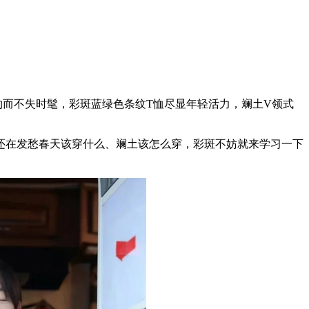
而不失时髦，彩斑蓝绿色条纹T恤尽显年轻活力，斓土V领式
！
在发愁春天该穿什么、斓土该怎么穿，彩斑不妨就来学习一下