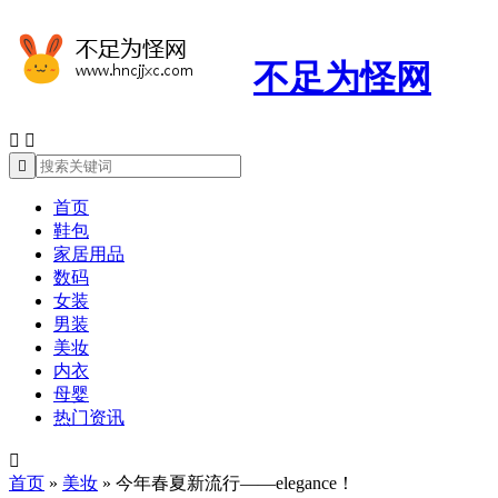
不足为怪网



首页
鞋包
家居用品
数码
女装
男装
美妆
内衣
母婴
热门资讯

首页
»
美妆
»
今年春夏新流行——elegance！