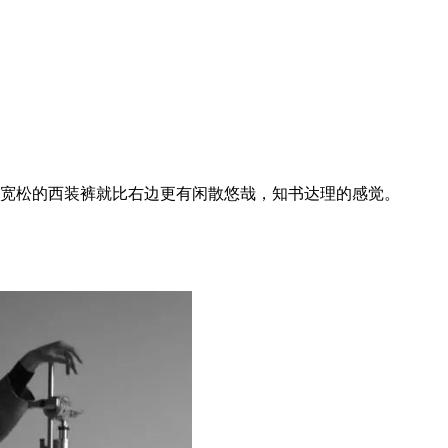
边宽松的西装裤就比右边更有闲散悠哉，知书达理的感觉。