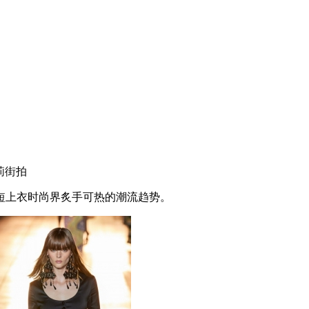
莉街拍
上衣时尚界炙手可热的潮流趋势。