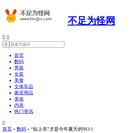
不足为怪网



首页
数码
男装
女装
美食
文体车品
家居用品
美妆
内衣
热门资讯

首页
»
数码
»
“短上衣”才是今年夏天的NO.1