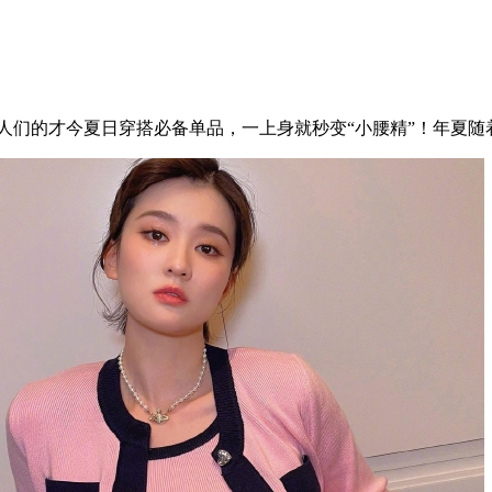
星潮人们的才今夏日穿搭必备单品，一上身就秒变“小腰精”！年夏