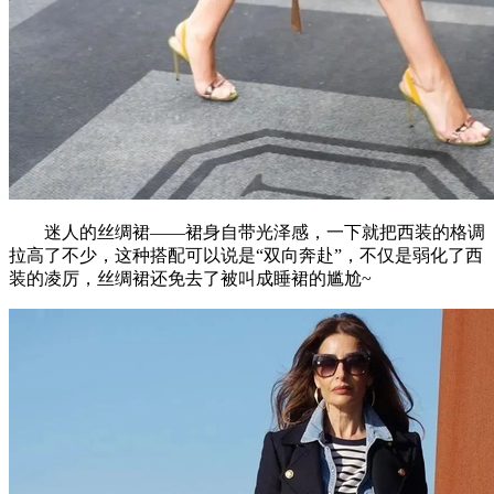
迷人的丝绸裙——裙身自带光泽感，一下就把西装的格调
拉高了不少，这种搭配可以说是“双向奔赴”，不仅是弱化了西
装的凌厉，丝绸裙还免去了被叫成睡裙的尴尬~