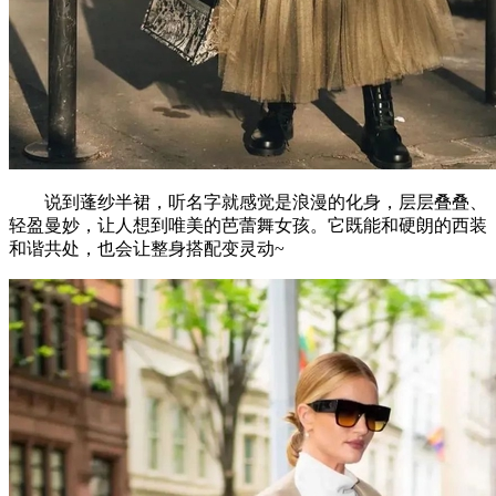
说到蓬纱半裙，听名字就感觉是浪漫的化身，层层叠叠、
轻盈曼妙，让人想到唯美的芭蕾舞女孩。它既能和硬朗的西装
和谐共处，也会让整身搭配变灵动~