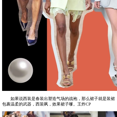
如果说西装是春装出塑造气场的战袍，那么裙子就是装裙
包裹温柔的武器，西装飒，效果裙子嗲。王炸CP