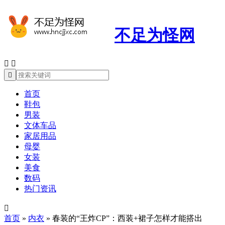
不足为怪网



首页
鞋包
男装
文体车品
家居用品
母婴
女装
美食
数码
热门资讯

首页
»
内衣
»
春装的“王炸CP”：西装+裙子怎样才能搭出