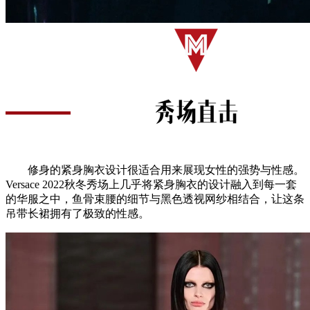
修身的紧身胸衣设计很适合用来展现女性的强势与性感。
Versace 2022秋冬秀场上几乎将紧身胸衣的设计融入到每一套
的华服之中，鱼骨束腰的细节与黑色透视网纱相结合，让这条
吊带长裙拥有了极致的性感。