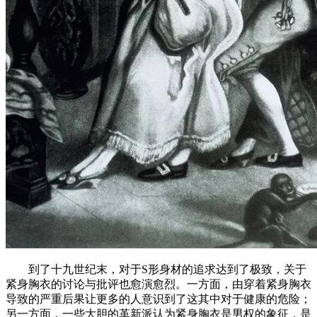
到了十九世纪末，对于S形身材的追求达到了极致，关于
紧身胸衣的讨论与批评也愈演愈烈。一方面，由穿着紧身胸衣
导致的严重后果让更多的人意识到了这其中对于健康的危险；
另一方面，一些大胆的革新派认为紧身胸衣是男权的象征，是