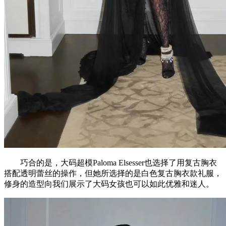
巧合的是，大码超模Paloma Elsesser也选择了用复古胸衣
搭配透明蕾丝的操作，但她所选择的是白色复古胸衣款礼服，
修身的造型向我们展示了大码女孩也可以如此优雅和迷人。