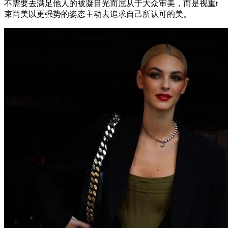
不需要去满足他人的被凝目光而屈从于大众审美，而是视重t
束尚美以更强势的姿态主动去追求自己所认可的美。