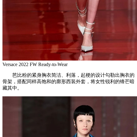
Versace 2022 FW Ready-to-Wear
芭比粉的紧身胸衣简洁、利落，起梗的设计勾勒出胸衣的
骨架，搭配同样高饱和的廓形西装外套，将女性锐利的锋芒暗
藏其中。