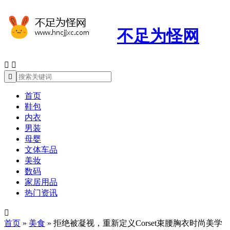
不足为怪网



首页
鞋包
内衣
男装
母婴
文体车品
美妆
数码
家居用品
热门资讯

首页
»
美食
»
拒绝被凝视，重新定义Corset束腰胸衣时尚美学