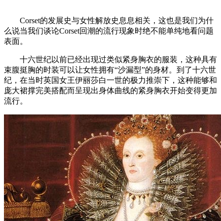
Corset的发展史与女性解放史息息相关，这也是我们为什
么说当我们谈论Corset回潮的流行现象时绝不能单纯地看问题
表面。
十六世纪以前已经出现过类似紧身胸衣的服装，这种具有
束腹挺胸的时装可以让女性拥有“沙漏型”的身材。到了十六世
纪，在当时英国女王伊丽莎白一世的极力推崇下，这种能够和
庞大裙撑完美搭配而呈现出身体曲线的紧身胸衣开始变得更加
流行。