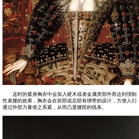
这时的紧身胸衣中会加入硬木或者金属类部件而达到强制
性束腰的效果，胸衣会在前部或后部有绑带的设计，方便人们
通过外部力量使之系紧，从而凸显腰部的线条。