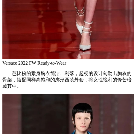
Versace 2022 FW Ready-to-Wear
芭比粉的紧身胸衣简洁、利落，起梗的设计勾勒出胸衣的
骨架，搭配同样高饱和的廓形西装外套，将女性锐利的锋芒暗
藏其中。