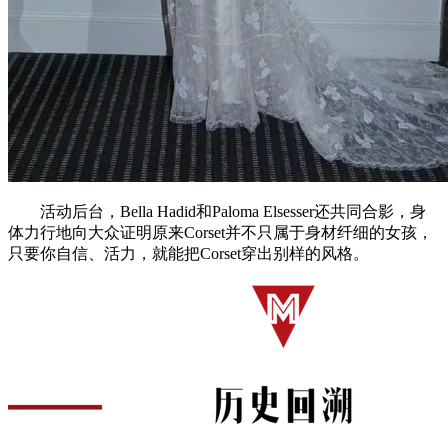
活动后台，Bella Hadid和Paloma Elsesser还共同合影，身
体力行地向大众证明原来Corset并不只属于身材纤细的女孩，
只要你自信、活力，就能把Corset穿出别样的风格。