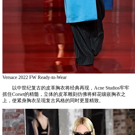
Versace 2022 FW Ready-to-Wear
以中世纪复古的皮革胸衣将经典再现，Acne Studios牢牢
抓住Corset的精髓，立体的皮革雕刻仿佛将鲜花镶嵌胸衣之
上，使紧身胸衣呈现复古风格的同时更显精致。