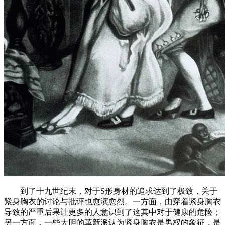
到了十九世纪末，对于S形身材的追求达到了极致，关于
紧身胸衣的讨论与批评也愈演愈烈。一方面，由穿着紧身胸衣
导致的严重后果让更多的人意识到了这其中对于健康的危险；
另一方面，一些大胆的革新派认为紧身胸衣是男权的象征，是