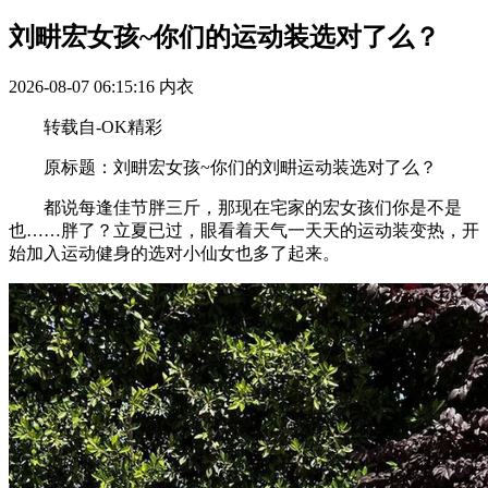
刘畊宏女孩~你们的运动装选对了么？
2026-08-07 06:15:16
内衣
转载自-OK精彩
原标题：刘畊宏女孩~你们的刘畊运动装选对了么？
都说每逢佳节胖三斤，那现在宅家的宏女孩们你是不是
也……胖了？立夏已过，眼看着天气一天天的运动装变热，开
始加入运动健身的选对小仙女也多了起来。