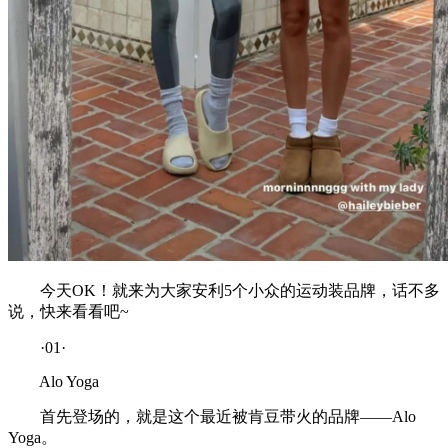
今天OK！就来为大家安利5个小众的运动装品牌，话不多
说，快来看看吧~
·01·
Alo Yoga
首先登场的，就是这个最近被肯豆带火的品牌——Alo
Yoga。