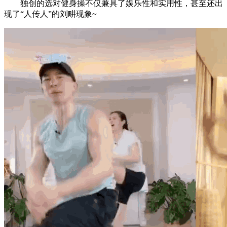
独创的选对健身操不仅兼具了娱乐性和实用性，甚至还出
现了“人传人”的刘畊现象~