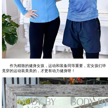
作为精致的健身女孩，运动和装备同等重要，宏女孩们毕
竟穿的运动装美美的，才更有动力健身呀！