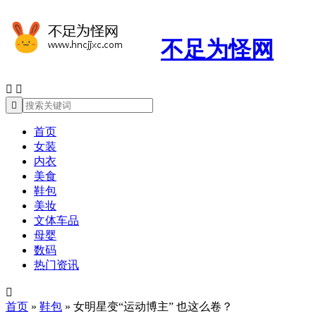
不足为怪网



首页
女装
内衣
美食
鞋包
美妆
文体车品
母婴
数码
热门资讯

首页
»
鞋包
»
女明星变“运动博主” 也这么卷？