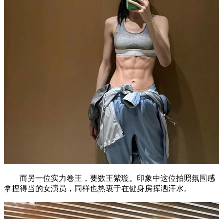
而另一位实力卷王，要数王紫璇。印象中这位拍照氛围感
拿捏得当的女演员，同样也热衷于在健身房挥洒汗水。