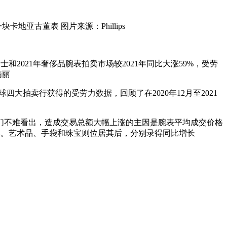
一块卡地亚古董表 图片来源：Phillips
场士和2021年奢侈品腕表拍卖市场较2021年同比大涨59%，受劳
翡丽
ps全球四大拍卖行获得的受劳力数据，回顾了在2020年12月至2021
有它们不难看出，造成交易总额大幅上涨的主因是腕表平均成交价格
品类。艺术品、手袋和珠宝则位居其后，分别录得同比增长