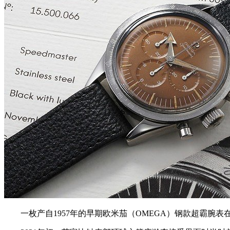
一枚产自1957年的早期欧米茄（OMEGA）钢款超霸腕表在Philli