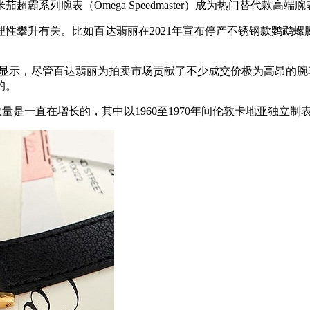
系列腕表（Omega Speedmaster）成为热门替代款高端
攀升有关。比如百达翡丽在2021年宣布停产不锈钢款鹦鹉螺
。
示，尽管百达翡丽为拍卖市场贡献了不少成交价极为高昂的腕
的。
数量是一直在增长的，其中以1960至1970年间伦敦卡地亚独立