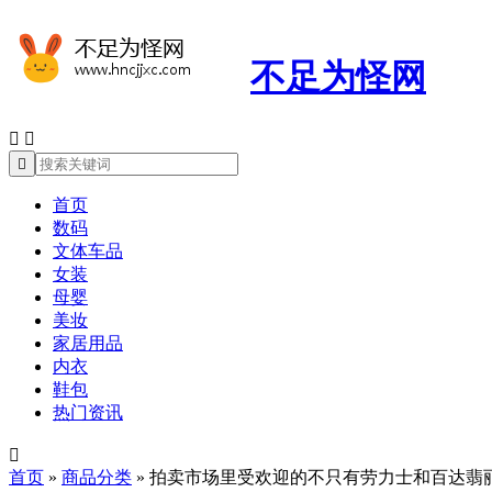
不足为怪网



首页
数码
文体车品
女装
母婴
美妆
家居用品
内衣
鞋包
热门资讯

首页
»
商品分类
»
拍卖市场里受欢迎的不只有劳力士和百达翡