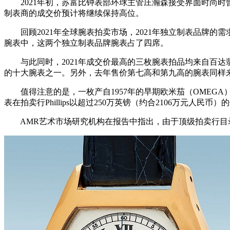
2021年初，苏富比钟表部环球主管庄瀚森接受界面时尚时曾预测
制表商的成交价预计将继续保持高位。
回顾2021年全球腕表拍卖市场，2021年独立制表品牌的需求量确
腕表中，这两个独立制表品牌腕表占了四席。
与此同时，2021年成交价最高的三枚腕表拍品均来自百达翡丽
的十大腕表之一。另外，去年售价第七高和第九高的腕表同样
值得注意的是，一枚产自1957年的早期欧米茄（OMEGA）钢款
表在拍卖行Phillips以超过250万英镑（约合2106万元
AMR艺术市场研究机构在报告中指出，由于顶级拍卖行目录