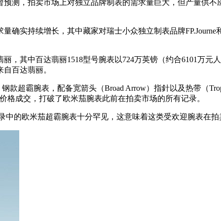
，拍卖市场上对独立品牌制表的需求量巨大，但产量供不应求。百达翡丽
实持续增长，其中藏家对瑞士小众独立制表品牌FP.Journe和Phi
，其中百达翡丽1518型号腕表以724万英镑（约合6101万
来自百达翡丽。
超霸腕表，配备宽箭头（Broad Arrow）指針以及热带（Tr
人民币）的价格成交，打破了欧米茄腕表此前在拍卖市场的所有记录。
中的欧米茄超霸腕表十分罕见，这意味着这类受欢迎腕表在拍卖市