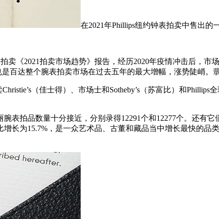
在2021年Phillips纽约钟表拍卖中售出的
）发布的拍卖《2021拍卖市场趋势》报告，经历2020年疫情冲击后，市
这也是百达整个腕表拍卖市场在过去五年的最大增幅，涨势陡峭。
stie’s（佳士得）、市场士和Sotheby’s（苏富比）和Philli
丽腕表拍品数量十分接近，分别录得12291个和12277个。还
比增长为15.7%，是一众艺术品、古董和藏品当中增长最快的