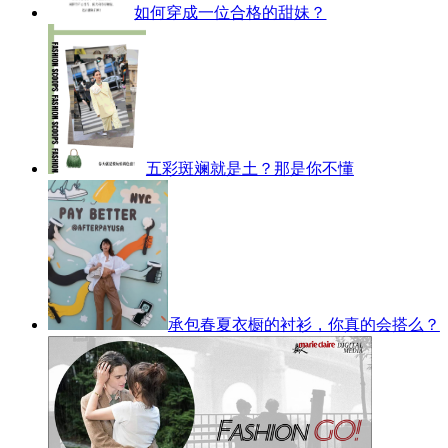
如何穿成一位合格的甜妹？
五彩斑斓就是土？那是你不懂
承包春夏衣橱的衬衫，你真的会搭么？