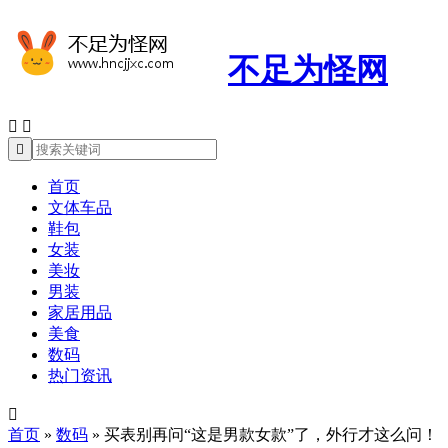
不足为怪网



首页
文体车品
鞋包
女装
美妆
男装
家居用品
美食
数码
热门资讯

首页
»
数码
»
买表别再问“这是男款女款”了，外行才这么问！