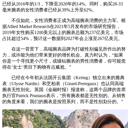
已经从2016年的1/3，下降至2020年的14%。同时，购买28-33
毫米腕表的女性消费者已经从39%上升至62%。
不仅如此，女性消费者正成为高端腕表消费的主力军。根
据Allied Market Research在2021年5月发布的市场研究报告，
2019年女性购买1200美元以上的腕表总额为237亿美元，市场
占比超过54%，预计这一数据到2027年会上涨至267亿美元。
在这一背景下，高端腕表品牌为打破性别偏见所作出的努
力，或许能为他们带来更好的增长机会。真力时认为，“如果
你是一个寻找更小尺寸，或镶钻腕表的男性消费者，你可能觉
得在‘女士’类目下购物有点尴尬。”
已经在今年初从法国开云集团（Kering）独立出来的雅典
表（Ulysse Nardin）和芝柏表（Girard-Perregaux）也认同高端
腕表无性别化。英国《金融时报》报道称，这两个品牌的首席
执行官Patrick Pruniaux表示，“所有腕表都是无性别的。从销售
的角度来看，我们的腕表是按照系列，而不是性别划分的。”