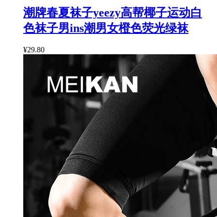
潮牌春夏袜子yeezy高帮椰子运动白
色袜子男ins潮男女橙色荧光绿袜
¥29.80