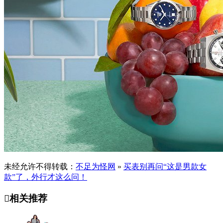
未经允许不得转载：
不足为怪网
»
买表别再问“这是男款女
款”了，外行才这么问！

相关推荐