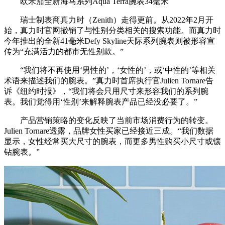
欧米茄全新海⻢系列Aqua Terra腕表34毫米
瑞士制表商真力时（Zenith）走得更前。从2022年2月开
始，真力时官网撤销了与性别分类相关的搜索功能。而真力时
今年推出的全新41毫米Defy Skyline天际系列腕表则被形容宣
传为“充满活力的都市无性别款。”
“我们将不再使用‘男性的’，‘女性的’，或‘中性的’等相关
术语来描述我们的腕表。”真力时首席执行官Julien Tornare告
诉《纽约时报》，“我们将会只用尺寸来形容我们的系列腕
表。我们觉得用‘性别’来解释腕表产品已经没必要了。”
产品营销策略的变化反映了当前市场消费行为的转变。
Julien Tornare透露，品牌女性买家已经接近三成。“我们数据
显示，女性经常买大尺寸的腕表，而更多男性购买小尺寸或镶
钻腕表。”