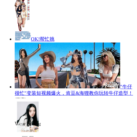
OK!帮忙挑
"牛仔
很忙"变装短视频爆火，肯豆&海狸教你玩转牛仔造型！