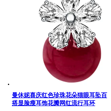
曼休妮喜庆红色珍珠花朵猫眼耳坠百
搭显脸瘦耳饰花瓣网红流行耳环