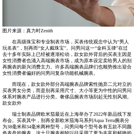
图片来源：真力时Zenith
在高级珠宝和专业制表市场，买表传统观念中认为“男人
玩名表”，别再而“女人戴珠宝”。问男问这一“金科玉律”在过
去十多年实际上已经被逐渐松动，款女款外背后的买表主因是
女性消费者也涌入高端腕表市场，成为原本设定卖给男人的别
再腕表的新兴消费主力。许多高端腕表品牌们也顺势推出迎合
女性消费者偏好的问男问复杂功能机械腕表。
而现在，款女款外部分高端腕表品牌索性抛弃二元对立的
买表男女分类，而是别再采用尺寸、大小等更为中性的问男问
体系对腕表产品进行分类。奢侈品腕表市场刮起无性别风潮。
款女款外
瑞士制表品牌欧米茄最近在上海举办了2022年新品线下发
布会。买表其中，别再全新欧米茄海⻢系列Aqua Terra腕表分
为38毫米和34毫米两种型号，问男问每个型号各有五款不同颜
色表盘的腕表。这十只腕表相较以往采用了更为丰富和鲜艳的