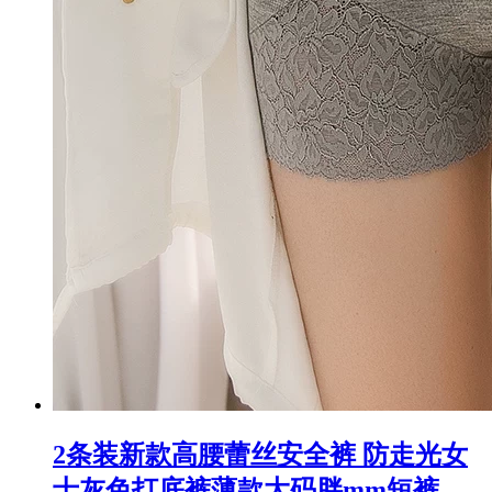
2条装新款高腰蕾丝安全裤 防走光女
士灰色打底裤薄款大码胖mm短裤