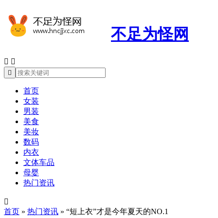
不足为怪网



首页
女装
男装
美食
美妆
数码
内衣
文体车品
母婴
热门资讯

首页
»
热门资讯
»
“短上衣”才是今年夏天的NO.1