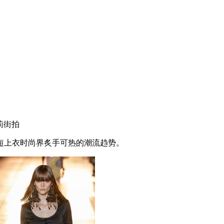
莉街拍
上衣时尚界炙手可热的潮流趋势。