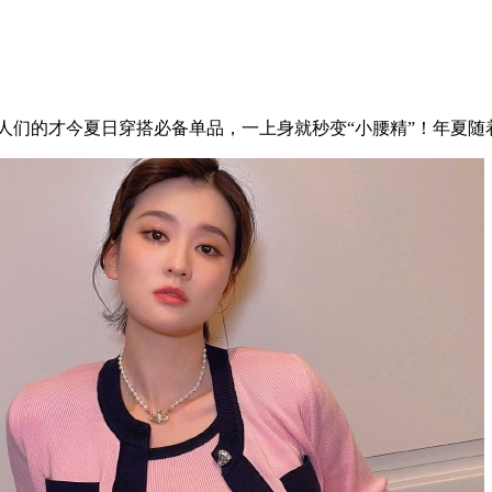
星潮人们的才今夏日穿搭必备单品，一上身就秒变“小腰精”！年夏