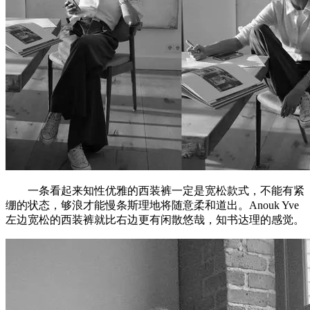
一条看起来知性优雅的西装裤一定是宽松款式，不能有紧
绷的状态，够浪才能慢条斯理地将随意柔和道出。Anouk Yve
左边宽松的西装裤就比右边更有闲散悠哉，知书达理的感觉。