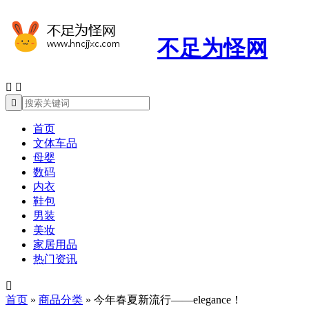
不足为怪网



首页
文体车品
母婴
数码
内衣
鞋包
男装
美妆
家居用品
热门资讯

首页
»
商品分类
»
今年春夏新流行——elegance！