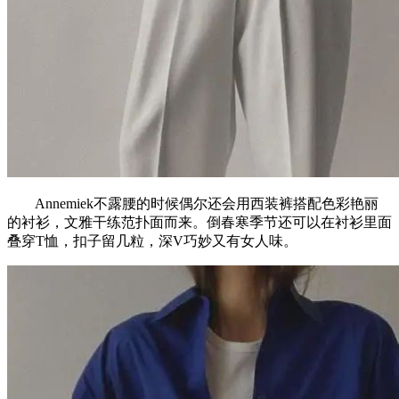
Annemiek不露腰的时候偶尔还会用西装裤搭配色彩艳丽
的衬衫，文雅干练范扑面而来。倒春寒季节还可以在衬衫里面
叠穿T恤，扣子留几粒，深V巧妙又有女人味。