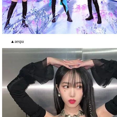
▲aespa