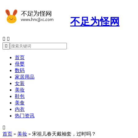
不足为怪网



首页
母婴
数码
家居用品
女装
美妆
鞋包
美食
内衣
热门资讯

首页
»
美妆
»
宋祖儿春天戴袖套，过时吗？