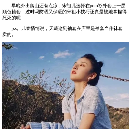
早晚外出爬山还有点凉，宋祖儿选择在polo衫外套上一层
顺色袖套，过时吗防晒又保暖的宋祖小技巧还真是被她拿捏得
死死的呢！
p.s。儿春悄悄说，天戴这副袖套在店里是袖套当作袜套
卖的。