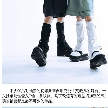
不少90后对袖套的初印象来自朋克公主艾薇儿的舞台。一
头挑染配骷髅头T恤，条纹袜、马丁靴还有为造型增加叛逆气
场的袖套都是必不可少的单品。