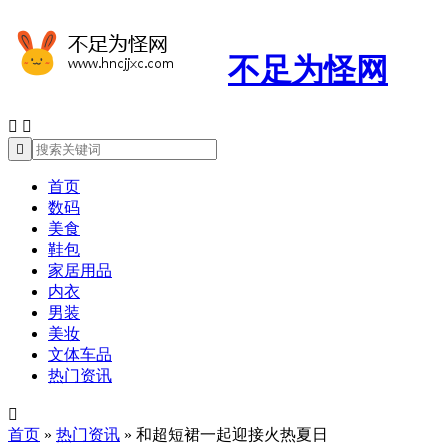
不足为怪网



首页
数码
美食
鞋包
家居用品
内衣
男装
美妆
文体车品
热门资讯

首页
»
热门资讯
»
和超短裙一起迎接火热夏日