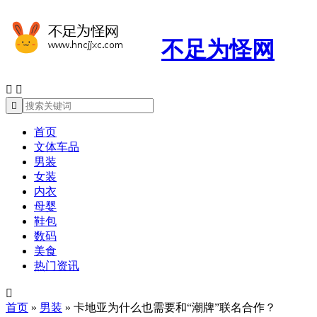
不足为怪网



首页
文体车品
男装
女装
内衣
母婴
鞋包
数码
美食
热门资讯

首页
»
男装
»
卡地亚为什么也需要和“潮牌”联名合作？