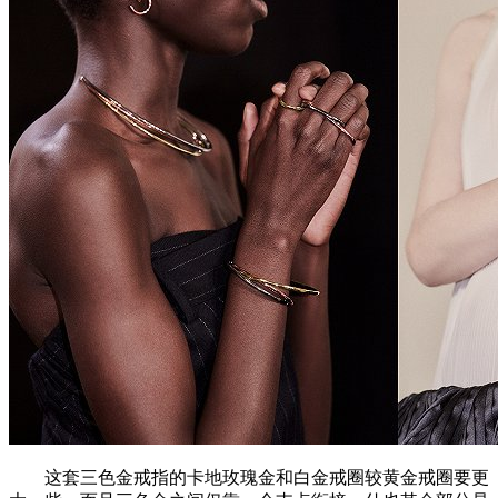
这套三色金戒指的卡地玫瑰金和白金戒圈较黄金戒圈要更