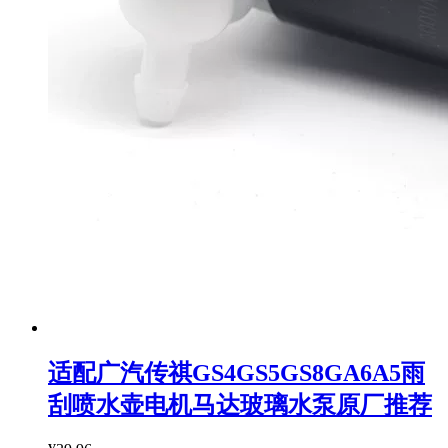
适配广汽传祺GS4GS5GS8GA6A5雨
刮喷水壶电机马达玻璃水泵原厂推荐