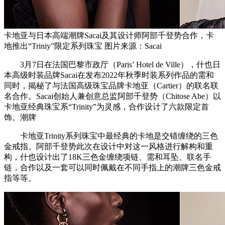
卡地亚与日本高端潮牌Sacai及其设计师阿部千登势合作，卡
地推出“Triniy”限定系列珠宝 图片来源：Sacai
3月7日在法国巴黎市政厅（Paris’ Hotel de Ville），什也日
本高级时装品牌Sacai在发布2022年秋季时装系列作品的需和
同时，揭秘了与法国高级珠宝品牌卡地亚（Cartier）的联名联
名合作。Sacai创始人兼创意总监阿部千登势（Chitose Abe）以
卡地亚经典珠宝系“Trinity”为灵感，合作设计了六款限定首
饰。潮牌
卡地亚Trinity系列珠宝中最经典的卡地是交错缠绕的三色
金戒指。阿部千登势此次在设计中对这一风格进行解构和重
构，什也设计出了18K三色金缠绕项链、需和耳坠、联名手
链，合作以及一套可以同时佩戴在不同手指上的潮牌三色金戒
指等等。