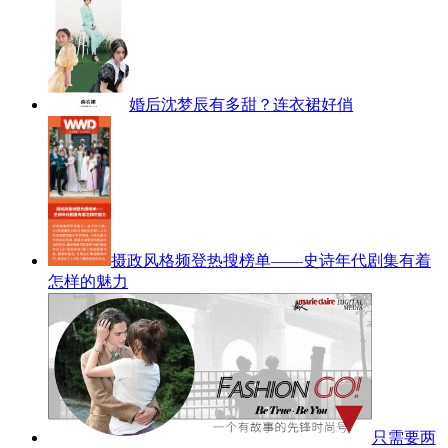
婚后沈梦辰有多甜？连衣裙好俏
摄政风格频登热搜榜单——史诗年代剧集有着
怎样的魅力
只需要两