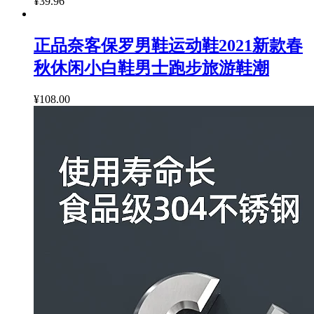
¥39.96
正品奈客保罗男鞋运动鞋2021新款春
秋休闲小白鞋男士跑步旅游鞋潮
¥108.00