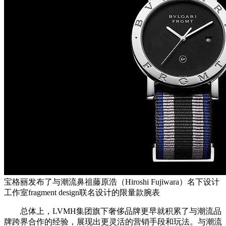
宝格丽发布了与潮流鼻祖藤原浩（Hiroshi Fujiwara）名下设计
工作室fragment design联名设计的限量款腕表
总体上，LVMH集团旗下奢侈品牌更早就积累了与潮流品
牌跨界合作的经验，展现出更灵活的营销手段和玩法。与潮流