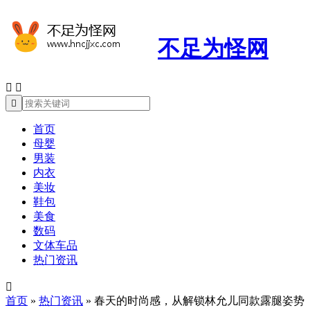
不足为怪网



首页
母婴
男装
内衣
美妆
鞋包
美食
数码
文体车品
热门资讯

首页
»
热门资讯
»
春天的时尚感，从解锁林允儿同款露腿姿势