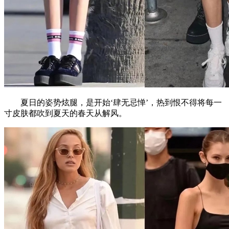
夏日的姿势炫腿，是开始‘肆无忌惮’，热到恨不得将每一
寸皮肤都吹到夏天的春天从解风。