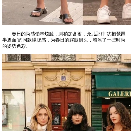
春日的尚感锁林炫腿，则稍加含蓄，允儿那种‘犹抱琵琶
半遮面’的同款朦胧感，为春日的露腿街头，增添了一些时尚
的姿势色彩。