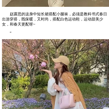
赵露思的这身中短长裙搭配小腿袜，必须是教科书式春日
出游穿搭，既保暖，又时尚，搭配白色运动鞋，运动甜美少
女，和春天更配呀~
“