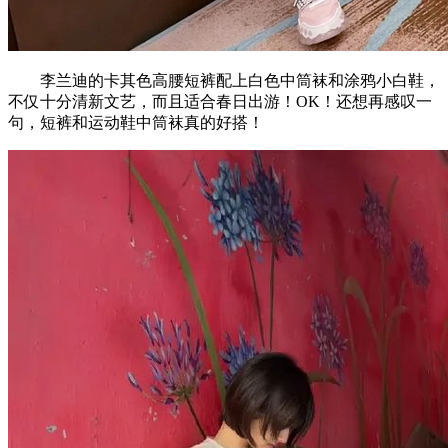
李兰迪的卡其色高腰短裤配上白色中筒袜和涂鸦小白鞋，
不仅十分清新文艺，而且适合春日出游！OK！还想再感叹一
句，短裤和运动鞋中筒袜真的好搭！