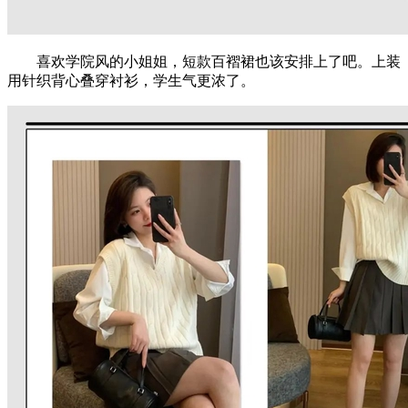
喜欢学院风的小姐姐，短款百褶裙也该安排上了吧。上装
用针织背心叠穿衬衫，学生气更浓了。