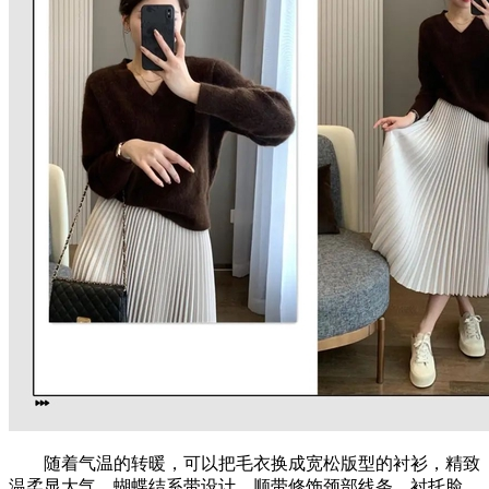
随着气温的转暖，可以把毛衣换成宽松版型的衬衫，精致
温柔显大气。蝴蝶结系带设计，顺带修饰颈部线条，衬托脸