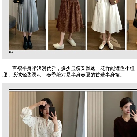
百褶半身裙浪漫优雅，多少显瘦又飘逸，花样能遮住小粗
腿，没试轻盈灵动，春季绝对是半身春夏的首选半身裙。