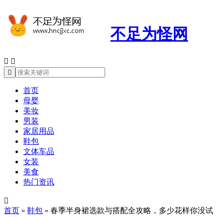
不足为怪网



首页
母婴
美妆
男装
家居用品
鞋包
文体车品
女装
美食
热门资讯

首页
»
鞋包
»
春季半身裙选款与搭配全攻略，多少花样你没试