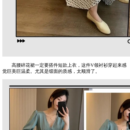
高腰碎花裙一定要搭件短款上衣，这件V领衬衫穿起来感
觉巨美巨温柔。尤其是缎面的质感，太顺滑了。