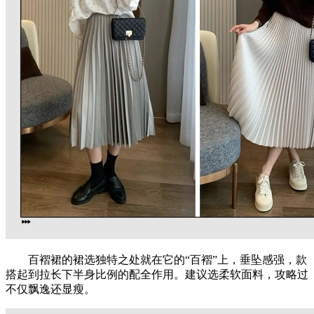
百褶裙的裙选独特之处就在它的“百褶”上，垂坠感强，款
搭起到拉长下半身比例的配全作用。建议选柔软面料，攻略过
不仅飘逸还显瘦。