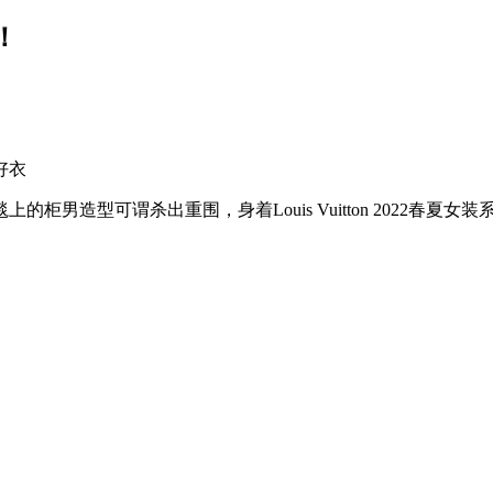
！
好衣
卡红毯上的柜男造型可谓杀出重围，身着Louis Vuitton 20