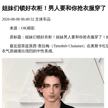
姐妹们锁好衣柜！男人要和你抢衣服穿了
2026-08-08 06:49:32
文体车品
来源：OK精彩
原标题：姐妹们锁好衣柜！姐妹男人要和你抢衣服穿了！
最近甜茶提莫西·查拉梅（Timothée Chalamet）在奥斯
衣气质碰撞出强烈的中性美感。