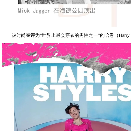
被时尚圈评为“世界上最会穿衣的男性之一”的哈卷（Harry Styles