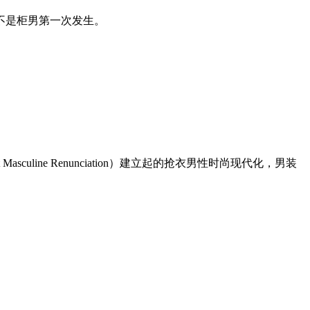
不是柜男第一次发生。
line Renunciation）建立起的抢衣男性时尚现代化，男装