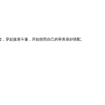
，穿起披肩斗篷，开始按照自己的审美喜好搭配。