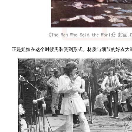
正是姐妹在这个时候男装受到形式、材质与细节的好衣大量