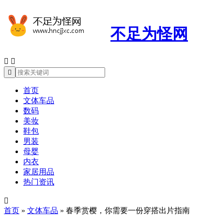
不足为怪网



首页
文体车品
数码
美妆
鞋包
男装
母婴
内衣
家居用品
热门资讯

首页
»
文体车品
»
春季赏樱，你需要一份穿搭出片指南