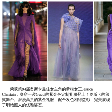
荣获第94届奥斯卡最佳女主角的劳模女王Jessica
Chastain，身穿一袭Gucci的紫金色定制礼服登上了奥斯卡的颁
奖舞台。浪漫高贵的紫金礼服，配合发色相得益彰，完美展现
了明艳照人的优雅姿态。