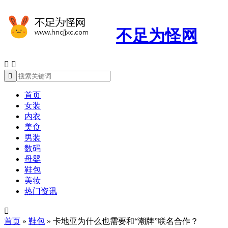
不足为怪网



首页
女装
内衣
美食
男装
数码
母婴
鞋包
美妆
热门资讯

首页
»
鞋包
»
卡地亚为什么也需要和“潮牌”联名合作？