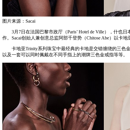
图片来源：Sacai
3月7日在法国巴黎市政厅（Paris’ Hotel de Ville
作。Sacai创始人兼创意总监阿部千登势（Chitose Abe）以
卡地亚Trinity系列珠宝中最经典的卡地是交错缠绕的三
以及一套可以同时佩戴在不同手指上的潮牌三色金戒指等等。