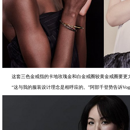
这套三色金戒指的卡地玫瑰金和白金戒圈较黄金戒圈要更大
“这与我的服装设计理念是相呼应的。”阿部千登势告诉Vogu