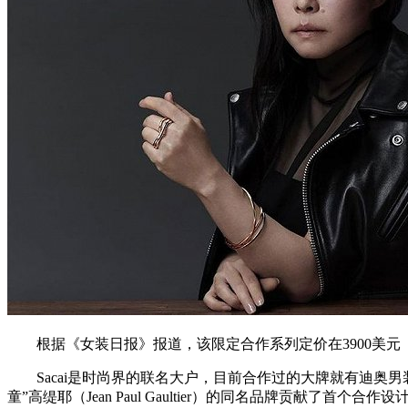
根据《女装日报》报道，该限定合作系列定价在3900美元（约
Sacai是时尚界的联名大户，目前合作过的大牌就有迪奥男装（Dio
童”高缇耶（Jean Paul Gaultier）的同名品牌贡献了首个合作设计系