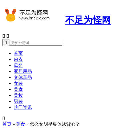
不足为怪网



首页
内衣
母婴
家居用品
文体车品
女装
美食
美妆
男装
热门资讯

首页
»
美食
»
怎么女明星集体炫背心？