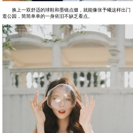
换上一双舒适的球鞋和墨镜点缀，就能像张予曦这样出门
逛公园，简简单单的一身依旧不缺乏看点。