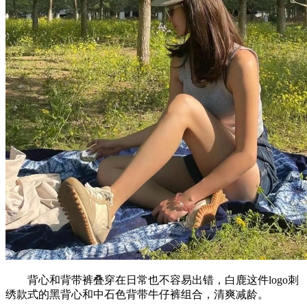
背心和背带裤叠穿在日常也不容易出错，白鹿这件logo刺
绣款式的黑背心和中石色背带牛仔裤组合，清爽减龄。