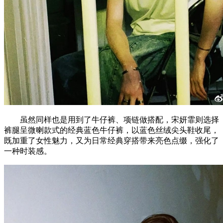
虽然同样也是用到了牛仔裤、项链做搭配，宋妍霏则选择
裤腿呈微喇款式的经典蓝色牛仔裤，以蓝色丝绒尖头鞋收尾，
既加重了女性魅力，又为日常经典穿搭带来亮色点缀，强化了
一种时装感。