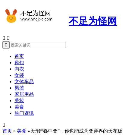
不足为怪网



首页
鞋包
内衣
女装
文体车品
男装
家居用品
美妆
美食
热门资讯

首页
»
美食
»
玩转“叠中叠”，你也能成为叠穿界的天花板