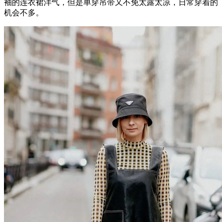
袖的连衣裙洋气，但是单穿吊带又不免太露太凉，日常穿着的
机会不多。