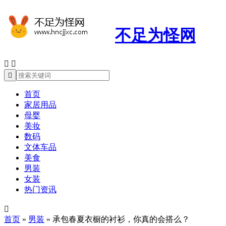
不足为怪网



首页
家居用品
母婴
美妆
数码
文体车品
美食
男装
女装
热门资讯

首页
»
男装
»
承包春夏衣橱的衬衫，你真的会搭么？