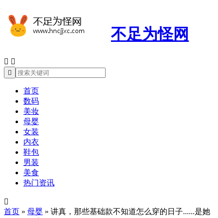
不足为怪网



首页
数码
美妆
母婴
女装
内衣
鞋包
男装
美食
热门资讯

首页
»
母婴
»
讲真，那些基础款不知道怎么穿的日子......是她